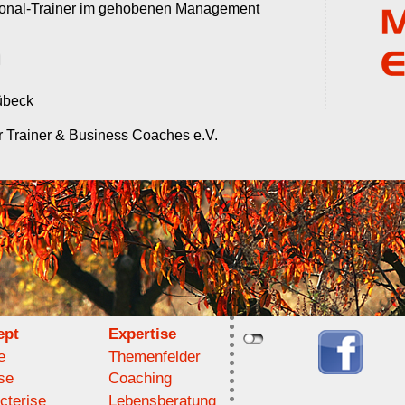
rsonal-Trainer im gehobenen Management
übeck
er Trainer & Business Coaches e.V.
ept
Expertise
e
Themenfelder
se
Coaching
cterise
Lebensberatung