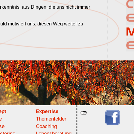
rkenntnis, aus Dingen, die uns nicht immer
uld motiviert uns, diesen Weg weiter zu
ept
Expertise
e
Themenfelder
se
Coaching
cterise
Lebensberatung