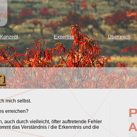
Konzept
Expertise
Über mich
n
ch mich selbst.
s erreichen?
 auch durch vielleicht, öfter auftretende Fehler
 kommt das Verständnis / die Erkenntnis und die