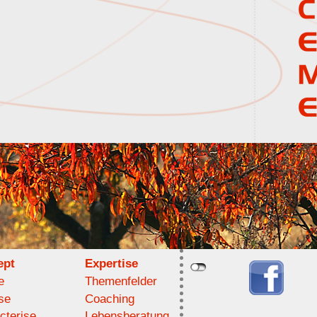
ept
Expertise
e
Themenfelder
se
Coaching
cterise
Lebensberatung