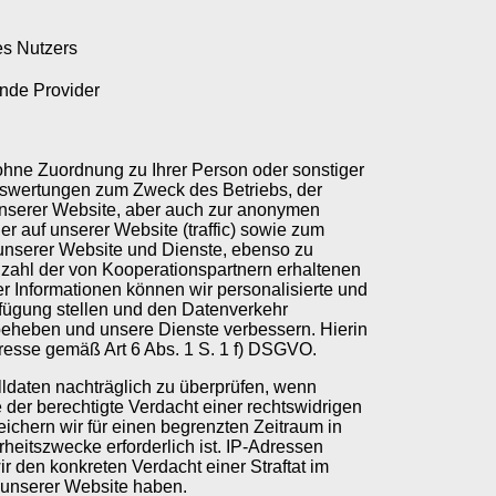
es Nutzers
nde Provider
ohne Zuordnung zu Ihrer Person oder sonstiger
 Auswertungen zum Zweck des Betriebs, der
unserer Website, aber auch zur anonymen
r auf unserer Website (traffic) sowie zum
unserer Website und Dienste, ebenso zu
ahl der von Kooperationspartnern erhaltenen
r Informationen können wir personalisierte und
rfügung stellen und den Datenverkehr
beheben und unsere Dienste verbessern. Hierin
eresse gemäß Art 6 Abs. 1 S. 1 f) DSGVO.
lldaten nachträglich zu überprüfen, wenn
 der berechtigte Verdacht einer rechtswidrigen
ichern wir für einen begrenzten Zeitraum in
rheitszwecke erforderlich ist. IP-Adressen
r den konkreten Verdacht einer Straftat im
unserer Website haben.