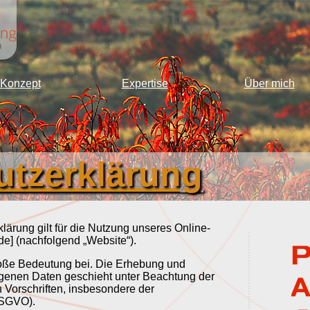
Konzept
Expertise
Über mich
utzerklärung
ärung gilt für die Nutzung unseres Online-
e] (nachfolgend „Website“).
oße Bedeutung bei. Die Erhebung und
genen Daten geschieht unter Beachtung der
 Vorschriften, insbesondere der
DSGVO).